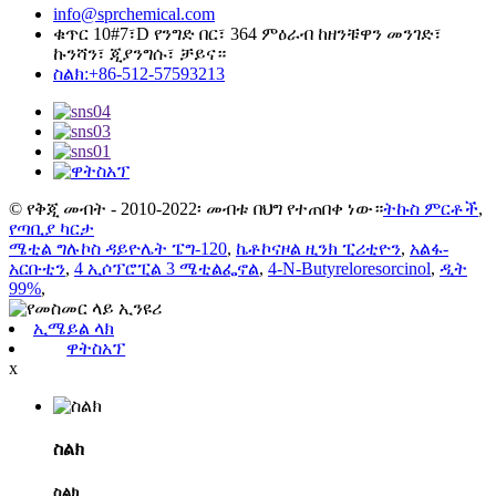
info@sprchemical.com
ቁጥር 10#7፣D የንግድ በር፣ 364 ምዕራብ ከዘንቹዋን መንገድ፣
ኩንሻን፣ ጂያንግሱ፣ ቻይና።
ስልክ:+86-512-57593213
© የቅጂ መብት - 2010-2022፡ መብቱ በህግ የተጠበቀ ነው።
ትኩስ ምርቶች
,
የጣቢያ ካርታ
ሜቲል ግሉኮስ ዳይዮሌት ፔግ-120
,
ኬቶኮናዞል ዚንክ ፒሪቲዮን
,
አልፋ-
አርቡቲን
,
4 ኢሶፕሮፒል 3 ሜቲልፌኖል
,
4-N-Butyreloresorcinol
,
ዲት
99%
,
ኢሜይል ላክ
ዋትስአፕ
x
ስልክ
ስልክ