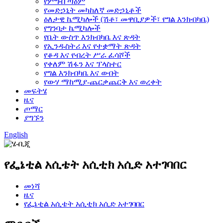
የምግብ ጣዕም
የመድኃኒት መካከለኛ መድኃኒቶች
ዕለታዊ ኬሚካሎች (ሽቶ፣ መዋቢያዎች፣ የግል እንክብካቤ)
የግንባታ ኬሚካሎች
የቤት ውስጥ እንክብካቤ እና ጽዳት
የኢንዱስትሪ እና የተቋማት ጽዳት
የቆዳ እና የብረት ሥራ ፈሳሾች
የቀለም ሽፋን እና ፕላስተር
የግል እንክብካቤ እና ውበት
የውሃ ማከሚያ-ጨርቃጨርቅ እና ወረቀት
መፍትሄ
ዜና
ጦማር
ያግኙን
English
የፌኔቲል አሲቴት አሲቲክ አሲድ አተገባበር
መነሻ
ዜና
የፌኔቲል አሲቴት አሲቲክ አሲድ አተገባበር