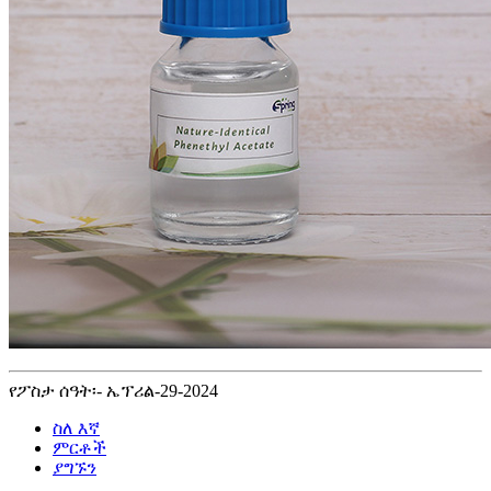
የፖስታ ሰዓት፡- ኤፕሪል-29-2024
ስለ እኛ
ምርቶች
ያግኙን