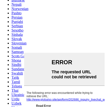
Burmese
Nepali
Norwegian
Pashto
Persian
Punjabi
Serbian
Sesotho
Sinhala
Slovak
Slovenian
Somali
Samoan
Scots Gaelic
Shona
Sindhi
Sundanese
Swahili
Tajik
Tamil
Telugu
Thai
Ukrainian
Urdu
Uzbek