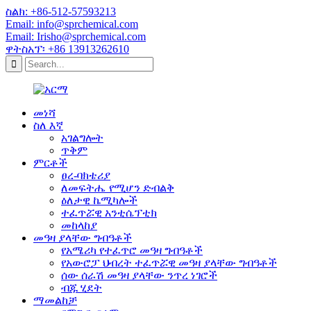
ስልክ: +86-512-57593213
Email: info@sprchemical.com
Email: Irisho@sprchemical.com
ዋትስአፕ፡ +86 13913262610
መነሻ
ስለ እኛ
አገልግሎት
ጥቅም
ምርቶች
ፀረ-ባክቴሪያ
ለመፍትሔ የሚሆን ድብልቅ
ዕለታዊ ኬሚካሎች
ተፈጥሯዊ አንቲሴፕቲክ
መከላከያ
መዓዛ ያላቸው ግብዓቶች
የአሜሪካ የተፈጥሮ መዓዛ ግብዓቶች
የአውሮፓ ህብረት ተፈጥሯዊ መዓዛ ያላቸው ግብዓቶች
ሰው ሰራሽ መዓዛ ያላቸው ንጥረ ነገሮች
ብጁ ሂደት
ማመልከቻ