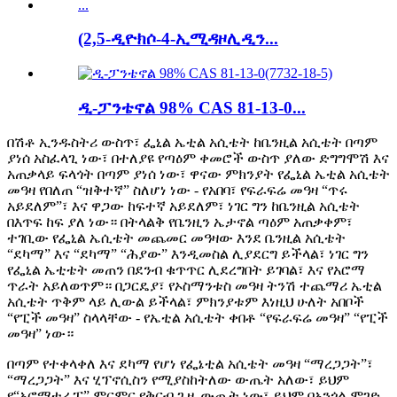
(2,5-ዲዮክሶ-4-ኢሚዳዞሊዲን...
ዲ-ፓንቴኖል 98% CAS 81-13-0...
በሽቶ ኢንዱስትሪ ውስጥ፣ ፌኒል ኤቲል አሲቴት ከቤንዚል አሲቴት በጣም
ያነሰ አስፈላጊ ነው፣ በተለያዩ የጣዕም ቀመሮች ውስጥ ያለው ድግግሞሽ እና
አጠቃላይ ፍላጎት በጣም ያነሰ ነው፣ ዋናው ምክንያት የፌኒል ኤቲል አሲቴት
መዓዛ የበለጠ “ዝቅተኛ” ስለሆነ ነው - የአበባ፣ የፍራፍሬ መዓዛ “ጥሩ
አይደለም”፣ እና ዋጋው ከፍተኛ አይደለም፣ ነገር ግን ከቤንዚል አሲቴት
በእጥፍ ከፍ ያለ ነው። በትላልቅ የቤንዚን ኤታኖል ጣዕም አጠቃቀም፣
ተገቢው የፌኒል ኤሲቴት መጨመር መዓዛው እንደ ቤንዚል አሲቴት
“ደካማ” እና “ደካማ” “ሕያው” እንዲመስል ሊያደርግ ይችላል፣ ነገር ግን
የፌኒል ኤቲቴት መጠን በደንብ ቁጥጥር ሊደረግበት ይገባል፣ እና የአሮማ
ጥራት አይለወጥም። በጋርዴያ፣ የኦስማንቱስ መዓዛ ትንሽ ተጨማሪ ኤቲል
አሲቴት ጥቅም ላይ ሊውል ይችላል፣ ምክንያቱም እነዚህ ሁለት አበቦች
“የፒች መዓዛ” ስላላቸው - የኤቲል አሲቴት ቀበቶ “የፍራፍሬ መዓዛ” “የፒች
መዓዛ” ነው።
በጣም የተቀላቀለ እና ደካማ የሆነ የፌኔቲል አሲቴት መዓዛ “ማረጋጋት”፣
“ማረጋጋት” እና ሂፕኖሲስን የሚያስከትለው ውጤት አለው፣ ይህም
የ“አሮማቴራፒ” ምርምር የቅርብ ጊዜ ውጤት ነው፣ ይህም በአንጎል ሞገድ