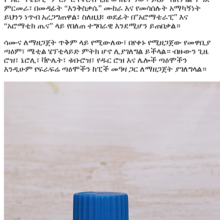
ምርመራ፣ በመዳፊት “እንቅስቃሴ” ሙከራ እና የመሳሰሉት አማካኝነት
ይህንን ነጥብ አረጋግጠዋል፣ ስለዚህ፣ ወደፊት በ“አሮማቴራፒ” እና
“አሮማቲክ ጤና” ላይ የበለጠ ተግባራዊ እንደሚሆን ይጠበቃል።
ሳሙና ለማዘጋጀት ጥቅም ላይ የሚውለው፣ በየቀኑ የሚዘጋጀው የመዋቢያ
ጣዕም፣ ሜቲል ሄፕቲላይድ ምትክ ሆኖ ሊያገለግል ይችላል። ብዙውን ጊዜ
ሮዝ፣ ኔሮሊ፣ ቫዮሌት፣ ቱቡሮዝ፣ የዱር ሮዝ እና ሌሎች ጣዕሞችን
እንዲሁም የፍራፍሬ ጣዕሞችን ከፒች መዓዛ ጋር ለማዘጋጀት ያገለግላል።