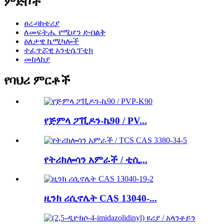
ምድቦች
ፀረ-ባክቴሪያ
ለመፍትሔ የሚሆን ድብልቅ
ዕለታዊ ኬሚካሎች
ተፈጥሯዊ አንቲሴፕቲክ
መከላከያ
የባህሪ ምርቶች
የጅምላ ፖቪዶን-ኬ90 / PV...
የትሪክሎሳን አምራች / ቲሲ...
ዚንክ ሪሲኖሌት CAS 13040-...