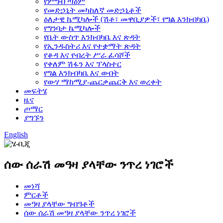
የምግብ ጣዕም
የመድኃኒት መካከለኛ መድኃኒቶች
ዕለታዊ ኬሚካሎች (ሽቶ፣ መዋቢያዎች፣ የግል እንክብካቤ)
የግንባታ ኬሚካሎች
የቤት ውስጥ እንክብካቤ እና ጽዳት
የኢንዱስትሪ እና የተቋማት ጽዳት
የቆዳ እና የብረት ሥራ ፈሳሾች
የቀለም ሽፋን እና ፕላስተር
የግል እንክብካቤ እና ውበት
የውሃ ማከሚያ-ጨርቃጨርቅ እና ወረቀት
መፍትሄ
ዜና
ጦማር
ያግኙን
English
ሰው ሰራሽ መዓዛ ያላቸው ንጥረ ነገሮች
መነሻ
ምርቶች
መዓዛ ያላቸው ግብዓቶች
ሰው ሰራሽ መዓዛ ያላቸው ንጥረ ነገሮች