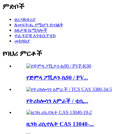
ምድቦች
ፀረ-ባክቴሪያ
ለመፍትሔ የሚሆን ድብልቅ
ዕለታዊ ኬሚካሎች
ተፈጥሯዊ አንቲሴፕቲክ
መከላከያ
የባህሪ ምርቶች
የጅምላ ፖቪዶን-ኬ90 / PV...
የትሪክሎሳን አምራች / ቲሲ...
ዚንክ ሪሲኖሌት CAS 13040-...