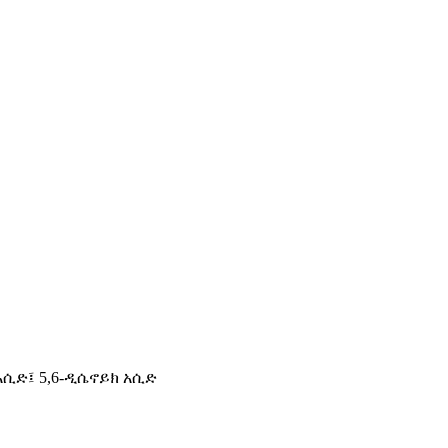
አሲድ፤ 5,6-ዲሴኖይክ አሲድ