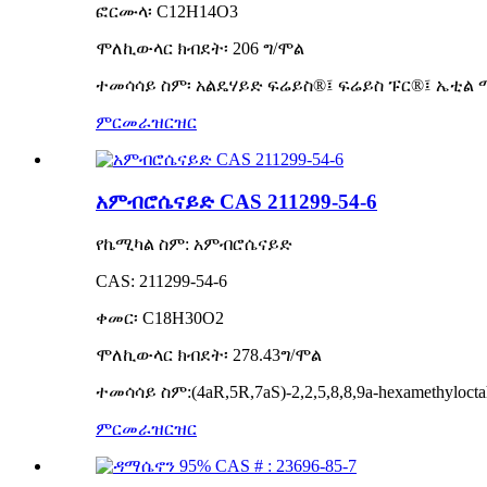
ፎርሙላ፡ C12H14O3
ሞለኪውላር ክብደት፡ 206 ግ/ሞል
ተመሳሳይ ስም፡ አልዴሃይድ ፍሬይስ®፤ ፍሬይስ ፑር®፤ ኤቲል
ምርመራ
ዝርዝር
አምብሮሴናይድ CAS 211299-54-6
የኬሚካል ስም: አምብሮሴናይድ
CAS: 211299-54-6
ቀመር፡ C18H30O2
ሞለኪውላር ክብደት፡ 278.43ግ/ሞል
ተመሳሳይ ስም:(4aR,5R,7aS)-2,2,5,8,8,9a-hexamethyloctah
ምርመራ
ዝርዝር