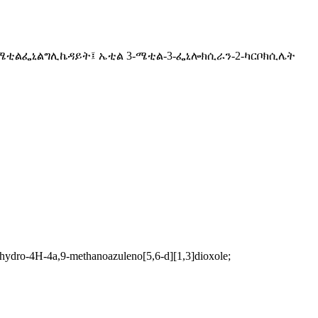
 ሜቲልፌኒልግሊኬዳይት፤ ኤቲል 3-ሜቲል-3-ፌኒሎክሲራን-2-ካርቦክሲሌት
ydro-4H-4a,9-methanoazuleno[5,6-d][1,3]dioxole;