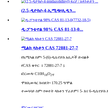
(2,5-ዲዮክሶ-4-ኢሚዳዞሊዲን...
ዲ-ፓንቴኖል 98% CAS 81-13-0...
ሚልክ ላክቶን CAS 72881-27-7
የኬሚካል ስም፡ 5-(6)-ዲሴኖይክ አሲዶች ድብልቅ
የCAS ቁጥር ：72881-27-7；
ፎርሙላ፡ C10H
O
18
2ኛ
ሞለኪውላር ክብደት፡ 170.25 ግ/ሞል
ተመሳሳይ ስም፡ የወተት ላክቶን ፕራይም፤ 5- እና 6-ዲሴኖይክ 
ምርመራ
ዝርዝር