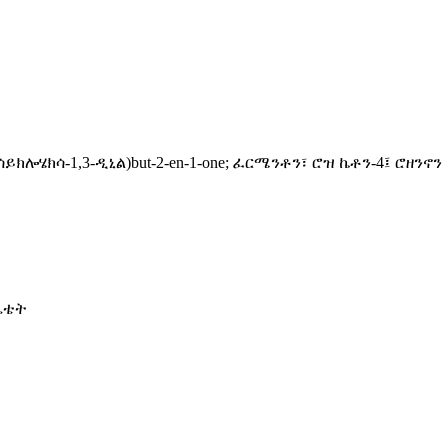
ይክሎሄክሳ-1,3-ዲኒል)but-2-en-1-one; ፈርሜንቶን፣ ሮዝ ኬቶን-4፤ ሮዘንኖን
አሴቴት