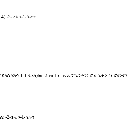
ኢል) -2-ቡቴን-1-ኬቶን
ይክሎሄክሳ-1,3-ዲኒል)but-2-en-1-one; ፈርሜንቶን፣ ሮዝ ኬቶን-4፤ ሮዘንኖን
ል) -2-ቡቴን-1-ኬቶን