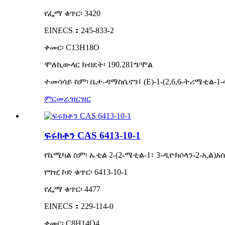
የፌማ ቁጥር፡ 3420
EINECS：245-833-2
ቀመር፡ C13H18O
ሞለኪውላር ክብደት፡ 190.281ግ/ሞል
ተመሳሳይ ስም፡ ቤታ-ዳማስሴኖን፤ (E)-1-(2,6,6-ትሪሜቲል-1-ሳ
ምርመራ
ዝርዝር
ፍሩክቶን CAS 6413-10-1
የኬሚካል ስም፡ ኤቲል 2-(2-ሜቲል-1፣ 3-ዲዮክሶላን-2-ኢል)
የግዢ ኮድ ቁጥር፡ 6413-10-1
የፌማ ቁጥር፡ 4477
EINECS：229-114-0
ቀመር፡ C8H14O4