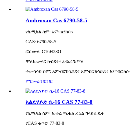
Ambroxan Cas 6790-58-5
የኬሚካል ስም: አምብሮክሳን
CAS: 6790-58-5
ፎርሙላ፡ C16H28O
ሞለኪውላር ክብደት፡ 236.4ግ/ሞል
ተመሳሳይ ስም: አምብሮክሳይድ፣ አምብሮክሳይድ፣ አምብሮክሱ
ምርመራ
ዝርዝር
አልዴሃይድ ሲ-16 CAS 77-83-8
የኬሚካል ስም፡ ኤቲል ሜቲል ፊኒል ግላይሲዴት
የCAS ቁጥር፡ 77-83-8