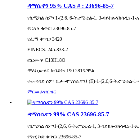
ዳማሴኖን 95% CAS # : 23696-85-7
የኬሚካል ስም፡ 1-(2,6, 6-ትሪሜቲል-1, 3-ሳይክሎሄክሳዲኔ-1-
የCAS ቁጥር፡ 23696-85-7
የፌማ ቁጥር፡ 3420
EINECS: 245-833-2
ፎርሙላ፡ C13H18O
ሞለኪውላር ክብደት፡ 190.281ግ/ሞል
ተመሳሳይ ስም፡ ቤታ-ዳማስሴኖን፤ (E)-1-(2,6,6-ትሪሜቲል-1-ሳ
ምርመራ
ዝርዝር
ዳማስሴኖን 99% CAS 23696-85-7
የኬሚካል ስም፡1-(2,6, 6-ትሪሜቲል-1, 3-ሳይክሎሄክሳዲኔ-1-ኢ
የግዢ ኮድ ቁጥር፡ 23696-85-7