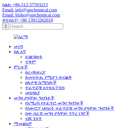
ስልክ: +86-512-57593213
Email: info@sprchemical.com
Email: Irisho@sprchemical.com
ዋትስአፕ፡ +86 13913262610
መነሻ
ስለ እኛ
አገልግሎት
ጥቅም
ምርቶች
ፀረ-ባክቴሪያ
ለመፍትሔ የሚሆን ድብልቅ
ዕለታዊ ኬሚካሎች
ተፈጥሯዊ አንቲሴፕቲክ
መከላከያ
መዓዛ ያላቸው ግብዓቶች
የአሜሪካ የተፈጥሮ መዓዛ ግብዓቶች
የአውሮፓ ህብረት ተፈጥሯዊ መዓዛ ያላቸው ግብዓቶች
ሰው ሰራሽ መዓዛ ያላቸው ንጥረ ነገሮች
ብጁ ሂደት
ማመልከቻ