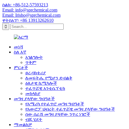
ስልክ: +86-512-57593213
Email: info@sprchemical.com
Email: Irisho@sprchemical.com
ዋትስአፕ፡ +86 13913262610
መነሻ
ስለ እኛ
አገልግሎት
ጥቅም
ምርቶች
ፀረ-ባክቴሪያ
ለመፍትሔ የሚሆን ድብልቅ
ዕለታዊ ኬሚካሎች
ተፈጥሯዊ አንቲሴፕቲክ
መከላከያ
መዓዛ ያላቸው ግብዓቶች
የአሜሪካ የተፈጥሮ መዓዛ ግብዓቶች
የአውሮፓ ህብረት ተፈጥሯዊ መዓዛ ያላቸው ግብዓቶች
ሰው ሰራሽ መዓዛ ያላቸው ንጥረ ነገሮች
ብጁ ሂደት
ማመልከቻ