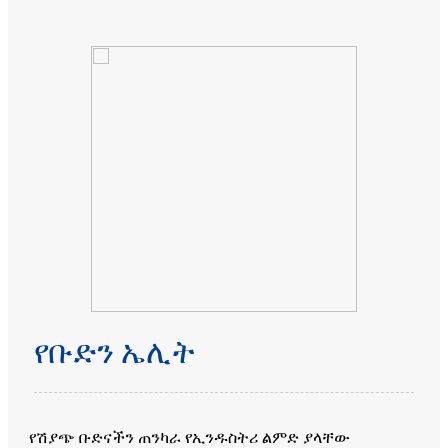
የቡድን ኤሊት
የሽያጭ ቡድናችን ጠንካራ የኢንዱስትሪ ልምድ ያላቸው