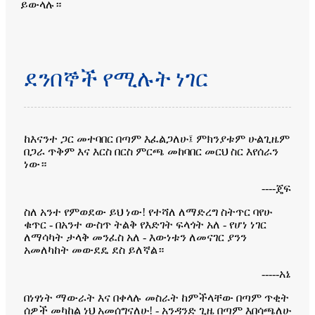
ይውላሉ።
ደንበኞች የሚሉት ነገር
ከእናንተ ጋር መተባበር በጣም እፈልጋለሁ፤ ምክንያቱም ሁልጊዜም
በጋራ ጥቅም እና እርስ በርስ ምርጫ መከባበር መርህ ስር እየሰራን
ነው።
----ጄፍ
ስለ አንተ የምወደው ይህ ነው! የተሻለ ለማድረግ ስትጥር ባየሁ
ቁጥር - በአንተ ውስጥ ትልቅ የእድገት ፍላጎት አለ - የሆነ ነገር
ለማሳካት ታላቅ መንፈስ አለ - እውነቱን ለመናገር ያንን
አመለካከት መውደዴ ደስ ይለኛል።
-----አኔ
በነፃነት ማውራት እና በቀላሉ መስራት ከምችላቸው በጣም ጥቂት
ሰዎች መካከል ነህ አመሰግናለሁ! - አንዳንድ ጊዜ በጣም እበሳጫለሁ