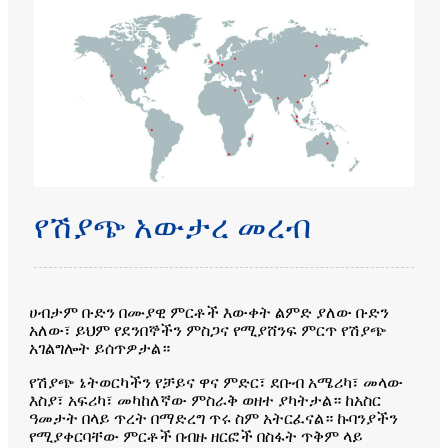
የሽያጭ አውታረ መረብ
ሀብታም ቡድን በሙያዊ ምርቶች እውቀት ልምድ ያለው ቡድን
አለው፣ ይህም የደንበኞችን ምስጋና የሚያሸንፍ ምርጥ የሽያጭ
አገልግሎት ይሰጥዎታል።
የሽያጭ ኔትወርካችን የቻይና ዋና ምድር፣ ደቡብ አሜሪካ፣ መላው
እስያ፣ አፍሪካ፣ መካከለኛው ምስራቅ ወዘተ ያካትታል። ከአስር
ዓመታት በላይ ጥረት በማድረግ ጥሩ ስም አትርፈናል። ኩባንያችን
የሚያቀርባቸው ምርቶች በብዙ ዘርፎች በስፋት ጥቅም ላይ