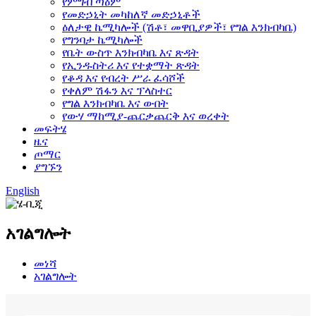
የምግብ ጣዕም
የመድኃኒት መካከለኛ መድኃኒቶች
ዕለታዊ ኬሚካሎች (ሽቶ፣ መዋቢያዎች፣ የግል እንክብካቤ)
የግንባታ ኬሚካሎች
የቤት ውስጥ እንክብካቤ እና ጽዳት
የኢንዱስትሪ እና የተቋማት ጽዳት
የቆዳ እና የብረት ሥራ ፈሳሾች
የቀለም ሽፋን እና ፕላስተር
የግል እንክብካቤ እና ውበት
የውሃ ማከሚያ-ጨርቃጨርቅ እና ወረቀት
መፍትሄ
ዜና
ጦማር
ያግኙን
English
አገልግሎት
መነሻ
አገልግሎት