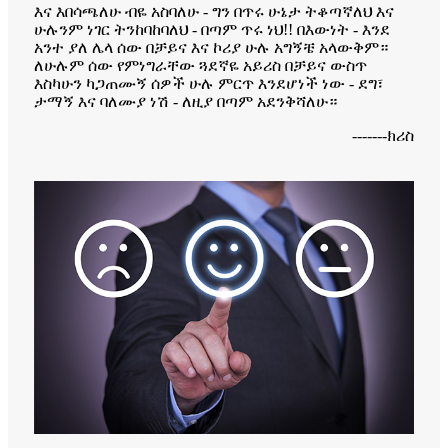
እና እበሳጫለሁ ብዬ አስባለሁ - ግን በጥሩ ሁኔታ ትቆጣኛለህ እና
ሁሉንም ነገር ትንከባከባለህ - በጣም ጥሩ ነህ!! በእውነት - እንደ
አንተ ያለ ሌላ ሰው በቻይና እና ኮሪያ ሁሉ አግኝቼ አላውቅም።
ለሁሉም ሰው የምነግራቸው ጓደኛዬ አይሪስ በቻይና ውስጥ
እስካሁን ካጋጠሙኝ ሰዎች ሁሉ ምርጥ እንደሆነች ነው - ደግ፣
ታማኝ እና ባለሙያ ነሽ - ለዚያ በጣም አደንቅሻለሁ።
-------ክሪስ