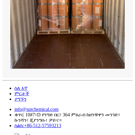
ስለ እኛ
ምርቶች
ያግኙን
info@sprchemical.com
ቁጥር 10#7፣D የንግድ በር፣ 364 ምዕራብ ከዘንቹዋን መንገድ፣
ኩንሻን፣ ጂያንግሱ፣ ቻይና።
ስልክ:+86-512-57593213