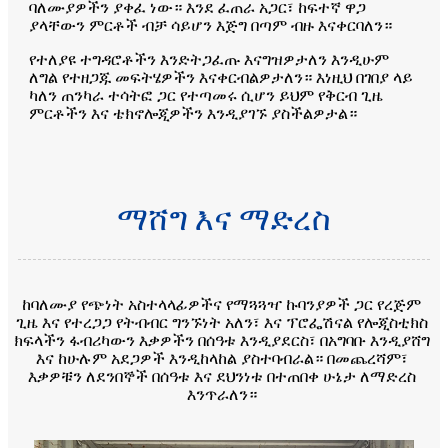
ባለሙያዎችን ያቀፈ ነው። እንደ ፈጠራ አጋር፣ ከፍተኛ ዋጋ
ያላቸውን ምርቶች ብቻ ሳይሆን እጅግ በጣም ብዙ እናቀርባለን።
የተለያዩ ተግዳሮቶችን እንድትጋፈጡ እናግዝዎታለን እንዲሁም
ለግል የተዘጋጁ መፍትሄዎችን እናቀርብልዎታለን። እነዚህ በገበያ ላይ
ካለን ጠንካራ ተሳትፎ ጋር የተጣመሩ ሲሆን ይህም የቅርብ ጊዜ
ምርቶችን እና ቴክኖሎጂዎችን እንዲያገኙ ያስችልዎታል።
ማሸግ እና ማድረስ
ከባለሙያ የጭነት አስተላላፊዎችና የማጓጓዣ ኩባንያዎች ጋር የረጅም
ጊዜ እና የተረጋጋ የትብብር ግንኙነት አለን፣ እና ፕሮፌሽናል የሎጂስቲክስ
ክፍላችን ፋብሪካውን እቃዎችን በሰዓቱ እንዲያደርስ፣ በአግባቡ እንዲያሸግ
እና ከሁሉም አደጋዎች እንዲከላከል ያስተባብራል። በመጨረሻም፣
እቃዎቹን ለደንበኞች በሰዓቱ እና ደህንነቱ በተጠበቀ ሁኔታ ለማድረስ
እንጥራለን።