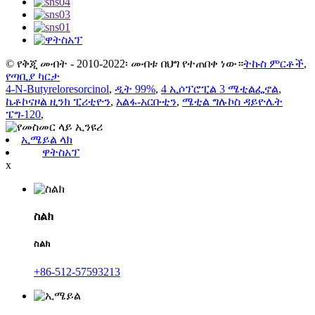
© የቅጂ መብት - 2010-2022፡ መብቱ በህግ የተጠበቀ ነው።
ትኩስ ምርቶች
,
የጣቢያ ካርታ
4-N-Butyreloresorcinol
,
ዲት 99%
,
4 ኢሶፕሮፒል 3 ሜቲልፌኖል
,
ኬቶኮናዞል ዚንክ ፒሪቲዮን
,
አልፋ-አርቡቲን
,
ሜቲል ግሉኮስ ዳይዮሌት
ፔግ-120
,
ኢሜይል ላክ
ዋትስአፕ
x
ስልክ
ስልክ
+86-512-57593213