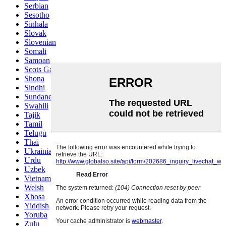
Serbian
Sesotho
Sinhala
Slovak
Slovenian
Somali
Samoan
Scots Gaelic
Shona
Sindhi
Sundanese
Swahili
Tajik
Tamil
Telugu
Thai
Ukrainian
Urdu
Uzbek
Vietnamese
Welsh
Xhosa
Yiddish
Yoruba
Zulu