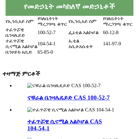
የመድኃኒት መካከለኛ መድኃኒቶች
የባለቤትነት
የባለቤትነት
የኢንሲአይ ስም
የኢንሲአይ ስም
ማረጋገጫ ቁጥር
ማረጋገጫ ቁጥር
ተፈጥሯዊ
100-52-7
ፌኔቲል አልኮሆል
60-12-8
ቤንዛሌይድ
ተፈጥሯዊ
ኤቲል
104-54-1
141-97-9
ሲናሚል አልኮሆል
አሲቶአሴቴት
ቤንዞይክ አሲድ
65-85-0
ተዛማጅ ምርቶች
ናቹራል ቤንዛሌዴይድ CAS 100-52-7
ተፈጥሯዊ ሲናሚል አልኮሆል CAS
104˗54˗1