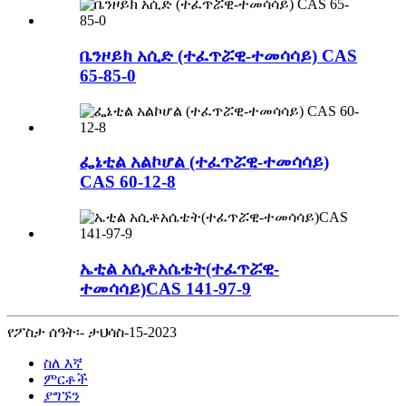
ቤንዞይክ አሲድ (ተፈጥሯዊ-ተመሳሳይ) CAS
65-85-0
ፌኔቲል አልኮሆል (ተፈጥሯዊ-ተመሳሳይ)
CAS 60-12-8
ኤቲል አሲቶአሴቴት(ተፈጥሯዊ-
ተመሳሳይ)CAS 141-97-9
የፖስታ ሰዓት፡- ታህሳስ-15-2023
ስለ እኛ
ምርቶች
ያግኙን