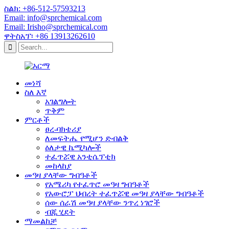
ስልክ: +86-512-57593213
Email: info@sprchemical.com
Email: Irisho@sprchemical.com
ዋትስአፕ፡ +86 13913262610
መነሻ
ስለ እኛ
አገልግሎት
ጥቅም
ምርቶች
ፀረ-ባክቴሪያ
ለመፍትሔ የሚሆን ድብልቅ
ዕለታዊ ኬሚካሎች
ተፈጥሯዊ አንቲሴፕቲክ
መከላከያ
መዓዛ ያላቸው ግብዓቶች
የአሜሪካ የተፈጥሮ መዓዛ ግብዓቶች
የአውሮፓ ህብረት ተፈጥሯዊ መዓዛ ያላቸው ግብዓቶች
ሰው ሰራሽ መዓዛ ያላቸው ንጥረ ነገሮች
ብጁ ሂደት
ማመልከቻ