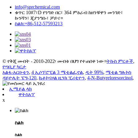
info@sprchemical.com
ቁጥር 10#7፣D የንግድ በር፣ 364 ምዕራብ ከዘንቹዋን መንገድ፣
ኩንሻን፣ ጂያንግሱ፣ ቻይና።
ስልክ:+86-512-57593213
© የቅጂ መብት - 2010-2022፡ መብቱ በህግ የተጠበቀ ነው።
ትኩስ ምርቶች
,
የጣቢያ ካርታ
አልፋ-አርቡቲን
,
4 ኢሶፕሮፒል 3 ሜቲልፌኖል
,
ዲት 99%
,
ሜቲል ግሉኮስ
ዳይዮሌት ፔግ-120
,
ኬቶኮናዞል ዚንክ ፒሪቲዮን
,
4-N-Butyreloresorcinol
,
ኢሜይል ላክ
ዋትስአፕ
x
ስልክ
ስልክ