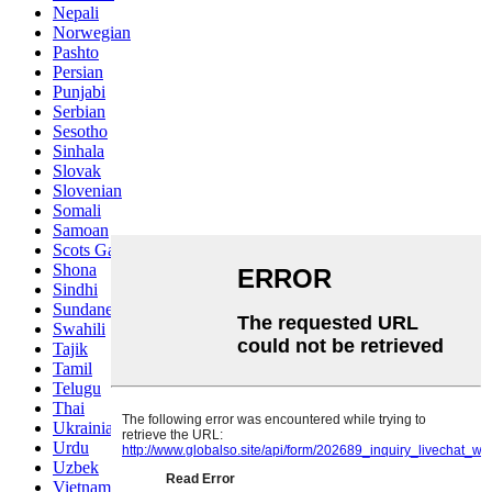
Nepali
Norwegian
Pashto
Persian
Punjabi
Serbian
Sesotho
Sinhala
Slovak
Slovenian
Somali
Samoan
Scots Gaelic
Shona
Sindhi
Sundanese
Swahili
Tajik
Tamil
Telugu
Thai
Ukrainian
Urdu
Uzbek
Vietnamese