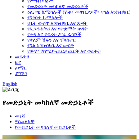
የምግብ ጣዕም
የመድኃኒት መካከለኛ መድኃኒቶች
ዕለታዊ ኬሚካሎች (ሽቶ፣ መዋቢያዎች፣ የግል እንክብካቤ)
የግንባታ ኬሚካሎች
የቤት ውስጥ እንክብካቤ እና ጽዳት
የኢንዱስትሪ እና የተቋማት ጽዳት
የቆዳ እና የብረት ሥራ ፈሳሾች
የቀለም ሽፋን እና ፕላስተር
የግል እንክብካቤ እና ውበት
የውሃ ማከሚያ-ጨርቃጨርቅ እና ወረቀት
መፍትሄ
ዜና
ጦማር
ያግኙን
English
የመድኃኒት መካከለኛ መድኃኒቶች
መነሻ
ማመልከቻ
የመድኃኒት መካከለኛ መድኃኒቶች