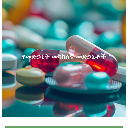
የመድኃኒት መካከለኛ መድኃኒቶች