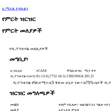
ኢሜይል ይላኩልን
የምርት ዝርዝር
የምርት መለያዎች
የዲ-ፓንቴኖል መለኪያዎች
መግቢያ፡
ኢንሲአይ
የCAS#
ሞለኪውላር
ሜጋ ዋት
ዲ-ፓንቴኖል+(ውሃ)
81-13-0;(7732-18-5)
C9H19NO4
205.25
ዲ-ፓንቴኖል የቫይታሚን ቢ5 ቅድመ ሁኔታ ነው። ከ75% በታች ዲ-
ዝርዝር መግለጫዎች
መልክ
ቀለም የሌለው፣ ዝልግልግ እና ግልጽ የሆነ
መለያ
አዎንታዊ ምላሽ