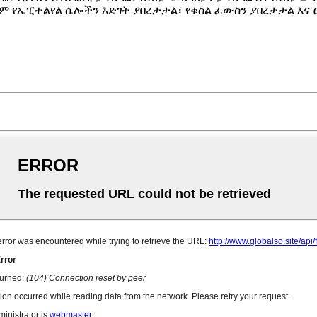
ይህም የኤፒተልየል ሴሎችን እድገት ያበረታታል፣ የቁስል ፈውስን ያበረታታል እና