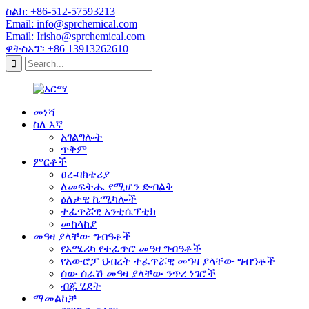
ስልክ: +86-512-57593213
Email: info@sprchemical.com
Email: Irisho@sprchemical.com
ዋትስአፕ፡ +86 13913262610
መነሻ
ስለ እኛ
አገልግሎት
ጥቅም
ምርቶች
ፀረ-ባክቴሪያ
ለመፍትሔ የሚሆን ድብልቅ
ዕለታዊ ኬሚካሎች
ተፈጥሯዊ አንቲሴፕቲክ
መከላከያ
መዓዛ ያላቸው ግብዓቶች
የአሜሪካ የተፈጥሮ መዓዛ ግብዓቶች
የአውሮፓ ህብረት ተፈጥሯዊ መዓዛ ያላቸው ግብዓቶች
ሰው ሰራሽ መዓዛ ያላቸው ንጥረ ነገሮች
ብጁ ሂደት
ማመልከቻ