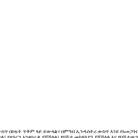
ስጥ በስፋት ጥቅም ላይ ይውላል። በምግብ ኢንዱስትሪ ውስጥ እንደ የአመጋገብ 
ቃል፣ የፀጉርን አንጸባራቂ ያሻሽላል፣ የበሽታ መከላከያን ያሻሽላል እና የበሽታ