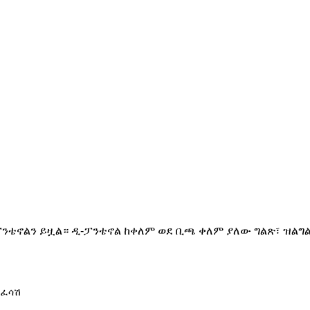
ፓንቴኖልን ይዟል። ዲ-ፓንቴኖል ከቀለም ወደ ቢጫ ቀለም ያለው ግልጽ፣ ዝልግል
 ፈሳሽ