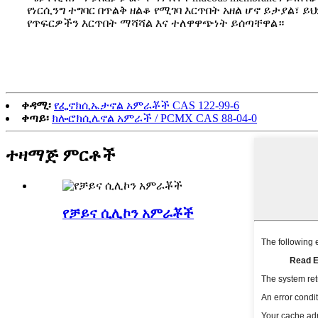
የነርሲንግ ተግባር በጥልቅ ዘልቆ የሚገባ እርጥበት አዘል ሆኖ ይታያል፣ 
የጥፍርዎችን እርጥበት ማሻሻል እና ተለዋዋጭነት ይሰጣቸዋል።
ቀዳሚ፡
የፌኖክሲኤታኖል አምራቾች CAS 122-99-6
ቀጣይ፡
ክሎሮክሲሌኖል አምራች / PCMX CAS 88-04-0
ተዛማጅ ምርቶች
የቻይና ሲሊኮን አምራቾች