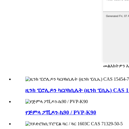
መልእክትዎን እ
ዚንክ ፒሮሊዶን ካርቦክሲሌት (ዚንክ ፒሲኤ) CAS 15
የጅምላ ፖቪዶን-ኬ90 / PVP-K90