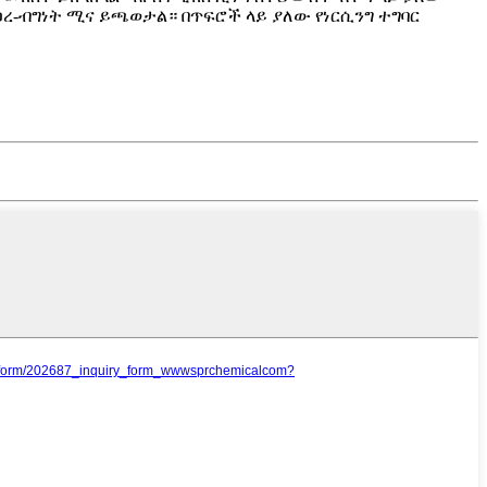
 ፀረ-ብግነት ሚና ይጫወታል። በጥፍሮች ላይ ያለው የነርሲንግ ተግባር