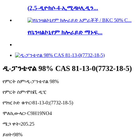
(2,5-ዲዮክሶ-4-ኢሚዳዞሊዲን...
የቤንዛልኮኒየም ክሎራይድ ማኑፍ...
ዲ-ፓንቴኖል 98% CAS 81-13-0(7732-18-5)
የምርት ስም፡
ዲ-ፓንቴኖል 98%
የምርት ስም፡
ሞስቪ ዲፒ
የግዢ ኮድ ቁጥር፡
81-13-0;(7732-18-5)
ሞለኪውላር፦
C9H19NO4
ሜጋ ዋት፡
205.25
ይዘት፡
98%