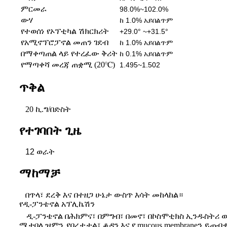
ምርመራ
98.0%~102.0%
ውሃ
ከ 1.0% አይበልጥም
የተወሰነ የኦፕቲካል ሽክርክሪት
+29.0° ~+31.5°
የአሚኖፕሮፓኖል መጠን ገደብ
ከ 1.0% አይበልጥም
በማቀጣጠል ላይ የተረፈው ቅሪት
ከ 0.1% አይበልጥም
የማጣቀሻ መረጃ ጠቋሚ (20℃)
1.495~1.502
ጥቅል
20 ኪ.ግ/በድስት
የተገባበት ጊዜ
12 ወራት
ማከማቻ
በጥላ፣ ደረቅ እና በተዘጋ ሁኔታ ውስጥ እሳት
መከላከል።
የዲ-ፓንቴኖል አፕሊኬሽን
ዲ-ፓንቴኖል በሕክምና፣ በምግብ፣ በመኖ፣ በኮስሞቲክስ ኢንዱስትሪ ው
ሜታቦሊዝምን ያበረታታል፣ ቆዳን እና የ mucous membraneን ይጠብ