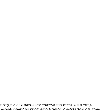
ማሟያ እና ማበልጸጊያ ሆኖ ያገለግላል። የፕሮቲን፣ የስብ፣ የስኳር
ውን መከሰት ይከላከላል። በኮስሞቲክስ ኢንዱስትሪ ውስጥ፡ በቆዳ ላይ ያለው