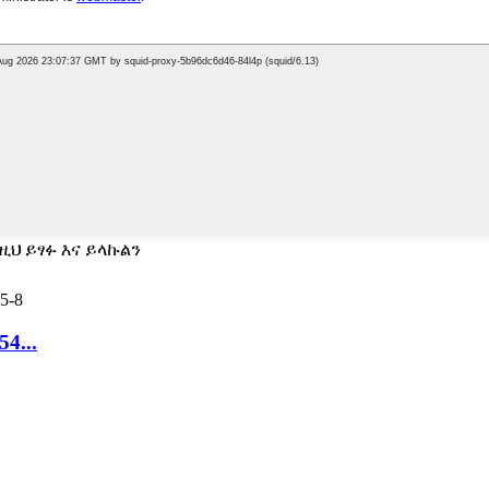
ዚህ ይፃፉ እና ይላኩልን
4...