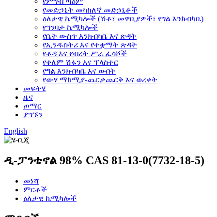
የምግብ ጣዕም
የመድኃኒት መካከለኛ መድኃኒቶች
ዕለታዊ ኬሚካሎች (ሽቶ፣ መዋቢያዎች፣ የግል እንክብካቤ)
የግንባታ ኬሚካሎች
የቤት ውስጥ እንክብካቤ እና ጽዳት
የኢንዱስትሪ እና የተቋማት ጽዳት
የቆዳ እና የብረት ሥራ ፈሳሾች
የቀለም ሽፋን እና ፕላስተር
የግል እንክብካቤ እና ውበት
የውሃ ማከሚያ-ጨርቃጨርቅ እና ወረቀት
መፍትሄ
ዜና
ጦማር
ያግኙን
English
ዲ-ፓንቴኖል 98% CAS 81-13-0(7732-18-5)
መነሻ
ምርቶች
ዕለታዊ ኬሚካሎች