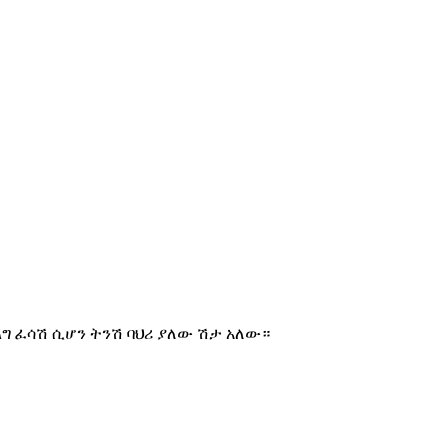
ግ ፈሳሽ ሲሆን ትንሽ ባህሪ ያለው ሽታ አለው።