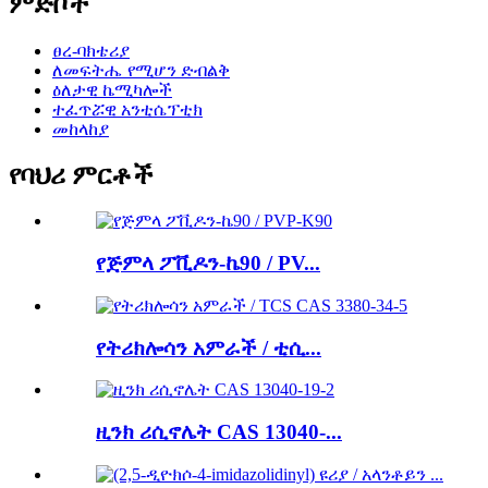
ምድቦች
ፀረ-ባክቴሪያ
ለመፍትሔ የሚሆን ድብልቅ
ዕለታዊ ኬሚካሎች
ተፈጥሯዊ አንቲሴፕቲክ
መከላከያ
የባህሪ ምርቶች
የጅምላ ፖቪዶን-ኬ90 / PV...
የትሪክሎሳን አምራች / ቲሲ...
ዚንክ ሪሲኖሌት CAS 13040-...