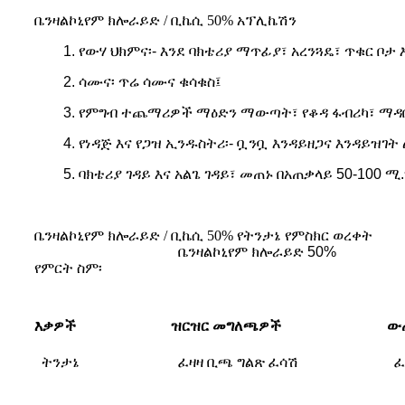
ቤንዛልኮኒየም ክሎራይድ / ቢኬሲ 50% አፕሊኬሽን
1. የውሃ ህክምና፡- እንደ ባክቴሪያ ማጥፊያ፣ አረንጓዴ፣ ጥቁር ቦታ
2. ሳሙና፡ ጥሬ ሳሙና ቁሳቁስ፤
3. የምግብ ተጨማሪዎች ማዕድን ማውጣት፣ የቆዳ ፋብሪካ፣ ማዳበ
4. የነዳጅ እና የጋዝ ኢንዱስትሪ፡- ቧንቧ እንዳይዘጋና እንዳይዝገ
5. ባክቴሪያ ገዳይ እና አልጌ ገዳይ፣ መጠኑ በአጠቃላይ 50-100 ሚ
ቤንዛልኮኒየም ክሎራይድ / ቢኬሲ 50% የትንታኔ የምስክር ወረቀት
ቤንዛልኮኒየም ክሎራይድ 50%
የምርት ስም፡
እቃዎች
ዝርዝር መግለጫዎች
ው
ትንታኔ
ፈዛዛ ቢጫ ግልጽ ፈሳሽ
ፈ