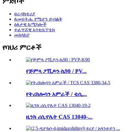
ምድቦች
ፀረ-ባክቴሪያ
ለመፍትሔ የሚሆን ድብልቅ
ዕለታዊ ኬሚካሎች
ተፈጥሯዊ አንቲሴፕቲክ
መከላከያ
የባህሪ ምርቶች
የጅምላ ፖቪዶን-ኬ90 / PV...
የትሪክሎሳን አምራች / ቲሲ...
ዚንክ ሪሲኖሌት CAS 13040-...