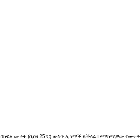
 በክፍል ሙቀት (ቢበዛ 25℃) ውስጥ ሊከማች ይችላል። የማከማቻው የሙቀት