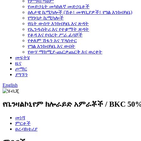
የምግብ ጣዕም
የመድኃኒት መካከለኛ መድኃኒቶች
ዕለታዊ ኬሚካሎች (ሽቶ፣ መዋቢያዎች፣ የግል እንክብካቤ)
የግንባታ ኬሚካሎች
የቤት ውስጥ እንክብካቤ እና ጽዳት
የኢንዱስትሪ እና የተቋማት ጽዳት
የቆዳ እና የብረት ሥራ ፈሳሾች
የቀለም ሽፋን እና ፕላስተር
የግል እንክብካቤ እና ውበት
የውሃ ማከሚያ-ጨርቃጨርቅ እና ወረቀት
መፍትሄ
ዜና
ጦማር
ያግኙን
English
የቤንዛልኮኒየም ክሎራይድ አምራቾች / BKC 50% 
መነሻ
ምርቶች
ፀረ-ባክቴሪያ