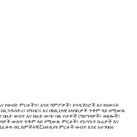
 እና የውበት ምርቶችን፣ እንደ ሻምፖዎች፣ ኮንዲሽነሮች እና የሰውነት
 በኢንዱስትሪ፣ በግብርና እና በክሊኒካዊ አካባቢዎች ጥቅም ላይ በሚውሉ
ጥ በቤት ውስጥ እና ከቤት ውጭ ባሉ ቦታዎች (ግድግዳዎች፣ ወለሎች፣
 ገንዳዎች ውስጥ ጥቅም ላይ የሚውሉ ምርቶች፣ የጌጣጌጥ ኩሬዎች እና
የሚፈቀዱ የቢ ክምችት
KC
በተለያዩ ምርቶች ውስጥ እንደ አተገባበሩ