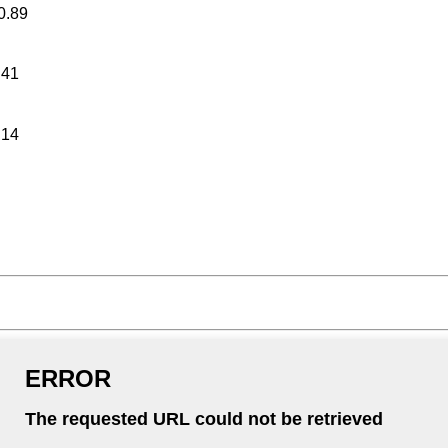
0.89
.41
.14