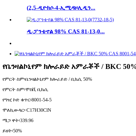
(2,5-ዲዮክሶ-4-ኢሚዳዞሊዲን...
ዲ-ፓንቴኖል 98% CAS 81-13-0...
የቤንዛልኮኒየም ክሎራይድ አምራቾች / BKC 50% 
የምርት ስም፡
ቤንዛልኮኒየም ክሎራይድ / ቢኬሲ 50%
የምርት ስም፡
ሞስቪ ቢኬሲ
የግዢ ኮድ ቁጥር፡
8001-54-5
ሞለኪውላር፦
C17H30ClN
ሜጋ ዋት፡
339.96
ይዘት፡
50%