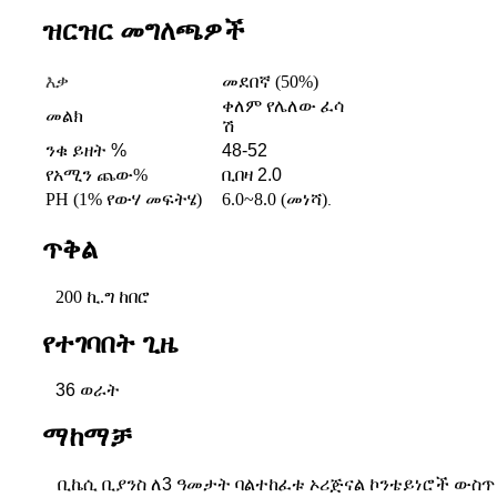
ዝርዝር መግለጫዎች
እቃ
መደበኛ (50%)
ቀለም የሌለው ፈሳ
መልክ
ሽ
ንቁ ይዘት %
48-52
የአሚን ጨው%
ቢበዛ 2.0
PH (1% የውሃ መፍትሄ)
6.0~8.0 (መነሻ)
.
ጥቅል
200 ኪ.ግ ከበሮ
የተገባበት ጊዜ
36 ወራት
ማከማቻ
ቢኬሲ ቢያንስ ለ3 ዓመታት ባልተከፈቱ ኦሪጅናል ኮንቴይነሮች ውስጥ