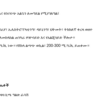
 እና የሰናፍጭ አልጌን ለመግደል የሚያገለግል፤
ሪያ፣ ኤሌክትሮፕላቲንግ፣ ዳይኒንግ፣ ህትመት፣ ትክክለኛ ቀረጻ ወዘተ
ት ለመከላከል ጠንካራ የባዮሳይድ እና የአልጂሳይድ ችሎታ።
.ግ./ሊ ነው። የሸክላ ልጣጭ ወኪል፣ 200-300 ሚ.ግ./ሊ ይጠቀሙ።
ጤቶች
ዛዛ ቢጫ ግልጽ ፈሳሽ