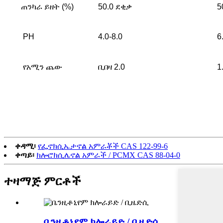
ጠንካራ ይዘት (%)
50.0 ደቂቃ
5
PH
4.0-8.0
6
የአሚን ጨው
ቢበዛ 2.0
1
ቀዳሚ፡
የፌኖክሲኤታኖል አምራቾች CAS 122-99-6
ቀጣይ፡
ክሎሮክሲሌኖል አምራች / PCMX CAS 88-04-0
ተዛማጅ ምርቶች
ቤንዚቶኒየም ክሎራይድ / ቢዜድሲ