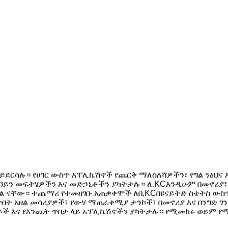
 ይደርሳሉ። የሀገር ውስጥ አፕሊኬሽኖች የጨርቅ ማለስለሻዎችን፣ የግል ንፅህና
ዓይን መፍትሄዎችን እና መድኃኒቶችን ያካትታሉ። ለ.
KC
እንዲሁም በመኖሪያ፣
ካከል ናቸው። ተጨማሪ የተመዘገቡ አጠቃቀሞች ለቢ
KC
በዩናይትድ ስቴትስ ውስ
ርጥበት አዘል መሳሪያዎች፣ የውሃ ማጠራቀሚያ ታንኮች፣ በመኖሪያ እና በንግድ
ርቶች እና የእንጨት ጥበቃ ላይ አፕሊኬሽኖችን ያካትታሉ። የሚመከሩ ወይም 