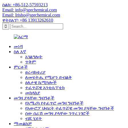
ስልክ: +86-512-57593213
Email: info@sprchemical.com
Email: Irisho@sprchemical.com
ዋትስአፕ፡ +86 13913262610
መነሻ
ስለ እኛ
አገልግሎት
ጥቅም
ምርቶች
ፀረ-ባክቴሪያ
ለመፍትሔ የሚሆን ድብልቅ
ዕለታዊ ኬሚካሎች
ተፈጥሯዊ አንቲሴፕቲክ
መከላከያ
መዓዛ ያላቸው ግብዓቶች
የአሜሪካ የተፈጥሮ መዓዛ ግብዓቶች
የአውሮፓ ህብረት ተፈጥሯዊ መዓዛ ያላቸው ግብዓቶች
ሰው ሰራሽ መዓዛ ያላቸው ንጥረ ነገሮች
ብጁ ሂደት
ማመልከቻ