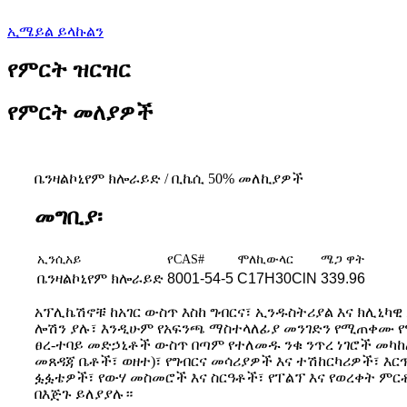
ኢሜይል ይላኩልን
የምርት ዝርዝር
የምርት መለያዎች
ቤንዛልኮኒየም ክሎራይድ / ቢኬሲ 50% መለኪያዎች
መግቢያ፡
ኢንሲአይ
የCAS#
ሞለኪውላር
ሜጋ ዋት
ቤንዛልኮኒየም ክሎራይድ
8001-54-5
C17H30ClN
339.96
አፕሊኬሽኖቹ ከአገር ውስጥ እስከ ግብርና፣ ኢንዱስትሪያል እና ክሊኒካዊ
ሎሽን ያሉ፣ እንዲሁም የአፍንጫ ማስተላለፊያ መንገድን የሚጠቀሙ የ
ፀረ-ተባይ መድኃኒቶች ውስጥ በጣም የተለመዱ ንቁ ንጥረ ነገሮች መ
መጸዳጃ ቤቶች፣ ወዘተ)፣ የግብርና መሳሪያዎች እና ተሽከርካሪዎች፣ እ
ፏፏቴዎች፣ የውሃ መስመሮች እና ስርዓቶች፣ የፐልፕ እና የወረቀት ም
በእጅጉ ይለያያሉ።